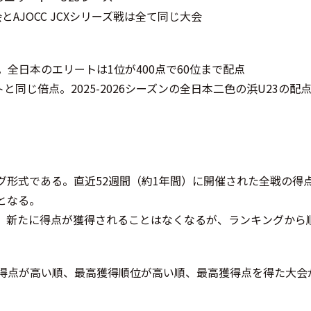
会とAJOCC JCXシリーズ戦は全て同じ大会
点。全日本のエリートは1位が400点で60位まで配点
トと同じ倍点。2025-2026シーズンの全日本二色の浜U23の配
グ形式である。直近52週間（約1年間）に開催された全戦の得
となる。
、新たに得点が獲得されることはなくなるが、ランキングから
得点が高い順、最高獲得順位が高い順、最高獲得点を得た大会