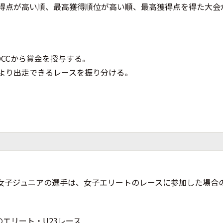
得点が高い順、最高獲得順位が高い順、最高獲得点を得た大会
OCCから賞金を授与する。
より出走できるレースを振り分ける。
。女子ジュニアの選手は、女子エリートのレースに参加した場合
エリート・U23レース