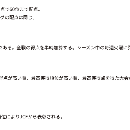
0点で60位まで配点。
キングの配点は同じ。
である。全戦の得点を単純加算する。シーズン中の毎週火曜に
得点が高い順、最高獲得順位が高い順、最高獲得点を得た大会
位によりJCFから表彰される。