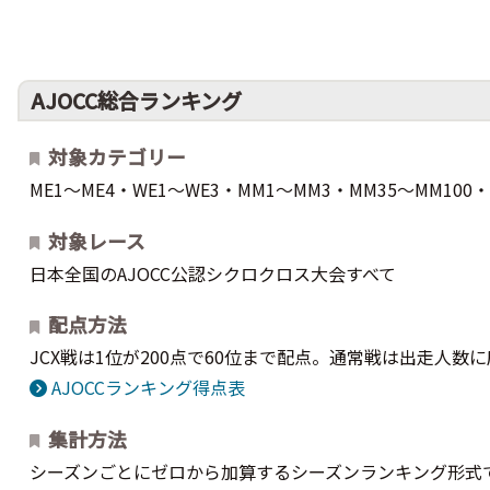
AJOCC総合ランキング
対象カテゴリー
ME1～ME4・WE1～WE3・MM1～MM3・MM35～MM100
対象レース
日本全国のAJOCC公認シクロクロス大会すべて
配点方法
JCX戦は1位が200点で60位まで配点。通常戦は出走人数
AJOCCランキング得点表
集計方法
シーズンごとにゼロから加算するシーズンランキング形式